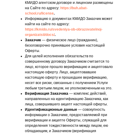
КМИДО агентском договоре и лицензии размещены
на Сайте по адресу:
https://buh.abat-
school.ru/license
.
Информацию о документах КМИДО Заказчик может
найти на сайте по адресу:
https://kmido.ru/svedeniya-ob-obrazovatelnoj-
organizatsii/docs/
.
Заказчик
— физическое лицо (гражданин),
безоговорочно принявшее условия настоящей
Оферты.
Для целей исполнения обязательств по
совершенному договору Заказчиком считается то
лицо, которое прошло верификацию и акцептовало
настоящую оферту. Лицо, акцептовавшее
настоящую оферту и прошедшее верификацию,
несет все риски, связанные с получением Услуги
любым третьим лицом, не уполномоченным на это.
Верификация Заказчика
— комплекс действий,
направленных на идентификацию Заказчика, как
лица, совершившего акцепт настоящей оферты.
Идентификационные данные
— совокупность
информации о Заказчике, предоставляемой при
верификации и акцепте Оферты, служащей для
определения тождественности между лицом, ею
обладающим, и Заказчиком (верификация