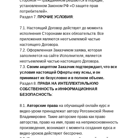
стороной — гражданином решаются в порядке,
установленном Законом РФ «О защите прав
потребителей».
Раздел 7.
ПРОЧИЕ УСЛОВИЯ
:
7.1. Настоящий Договор действует до момента
исполнения Сторонами всех обязательств. Все
приложения являются неотъемлемой частью
настоящего Договора.
7.2. Оформленная Заказчиком заявка, которая
заполняется на сайте Исполнителя, является
неотъемлемой частью настоящего Договора.
7.3.
Своим акцептом Заказчик подтверждает, что все
условия настоящей Оферты ему ясны, и он
принимает их безусловно и в полном объеме.
Раздел 8.
ПРАВА НА ИНТЕЛЛЕКТУАЛЬНУЮ
СОБСТВЕННОСТЬ и ИНФОРМАЦИОННАЯ
БЕЗОПАСНОСТЬ
:
8.1.
Авторские права
на обучающий онлайн курс и
видео-уроки принадлежат автору Рогозинской Янине
Владимировне. Такие авторские права как право
авторства, право на имя, право на неприкосновенность
произведения, возникают с момента создания курса и
видео-уроков действуют бессрочно.