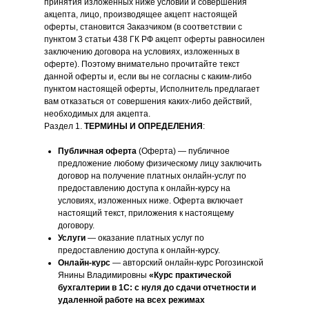
принятия изложенных ниже условий и совершения
акцепта, лицо, производящее акцепт настоящей
оферты, становится Заказчиком (в соответствии с
пунктом 3 статьи 438 ГК РФ акцепт оферты равносилен
заключению договора на условиях, изложенных в
оферте). Поэтому внимательно прочитайте текст
данной оферты и, если вы не согласны с каким-либо
пунктом настоящей оферты, Исполнитель предлагает
вам отказаться от совершения каких-либо действий,
необходимых для акцепта.
Раздел 1.
ТЕРМИНЫ И ОПРЕДЕЛЕНИЯ
:
Публичная оферта
(Оферта) — публичное
предложение любому физическому лицу заключить
договор на получение платных онлайн-услуг по
предоставлению доступа к онлайн-курсу на
условиях, изложенных ниже. Оферта включает
настоящий текст, приложения к настоящему
договору.
Услуги
— оказание платных услуг по
предоставлению доступа к онлайн-курсу.
Онлайн-курс
— авторский онлайн-курс Рогозинской
Янины Владимировны
«Курс практической
бухгалтерии в 1С: с нуля до сдачи отчетности и
удаленной работе на всех режимах