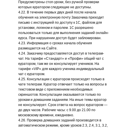
Предусмотрены стоп-уроки, без ручной проверки
которых куратором следующие не доступны.
4.22. В течение первых двух дней после начала
обучения на электронную почту Заказчика приходит
письмо с инструкцией по доступу к 1С, файлом для
установки, логином и паролем. 1С разрешено
пользоваться только для выполнения заданий онлайн-
курса. При нарушении доступ будет заблокирован.
4.23. Информация о сроках начала обучения
размещается на Сайте.
4.24. Заказчику предоставляется доступ в телеграм-
чат. На тарифе «Стандарт» и «Профи» общий чат с
куратором, там же он консультирует учеников. На
тарифе «VIP» для каждого ученика индивидуальный
чат с куратором.
4.25. Консультации с куратором происходят только в
чате телеграм. Куратор отвечает только на вопросы в
текстовом виде с приложением необходимых
скриншотов. Консультации оказываются только по
урокам и домашним заданиям. На иные темы куратор
не консультирует. Срок ответа на вопрос куратором —
до двух часов. Рабочие часы: с 9.00 до 21.00 по
московскому времени, ежедневно.
4.26. Проверка домашних заданий производится в
автоматическом режиме, кроме уроков 2.3, 2.4, 3.1, 3.2,