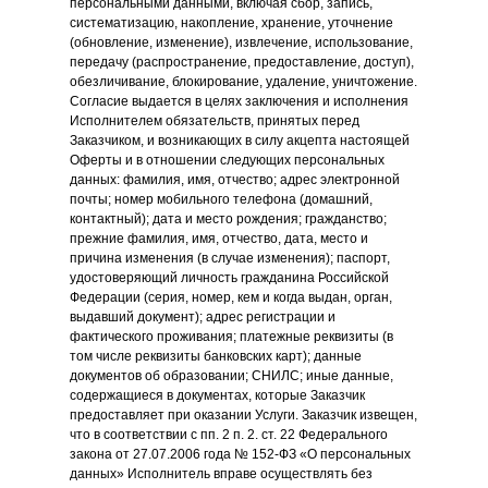
персональными данными, включая сбор, запись,
систематизацию, накопление, хранение, уточнение
(обновление, изменение), извлечение, использование,
передачу (распространение, предоставление, доступ),
обезличивание, блокирование, удаление, уничтожение.
Согласие выдается в целях заключения и исполнения
Исполнителем обязательств, принятых перед
Заказчиком, и возникающих в силу акцепта настоящей
Оферты и в отношении следующих персональных
данных: фамилия, имя, отчество; адрес электронной
почты; номер мобильного телефона (домашний,
контактный); дата и место рождения; гражданство;
прежние фамилия, имя, отчество, дата, место и
причина изменения (в случае изменения); паспорт,
удостоверяющий личность гражданина Российской
Федерации (серия, номер, кем и когда выдан, орган,
выдавший документ); адрес регистрации и
фактического проживания; платежные реквизиты (в
том числе реквизиты банковских карт); данные
документов об образовании; СНИЛС; иные данные,
содержащиеся в документах, которые Заказчик
предоставляет при оказании Услуги. Заказчик извещен,
что в соответствии с пп. 2 п. 2. ст. 22 Федерального
закона от 27.07.2006 года № 152-ФЗ «О персональных
данных» Исполнитель вправе осуществлять без