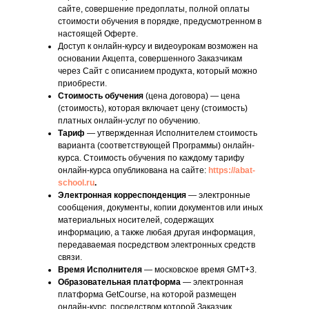
сайте, совершение предоплаты, полной оплаты
стоимости обучения в порядке, предусмотренном в
настоящей Оферте.
Доступ к онлайн-курсу и видеоурокам возможен на
основании Акцепта, совершенного Заказчикам
через Сайт с описанием продукта, который можно
приобрести.
Стоимость обучения
(цена договора)
— цена
(стоимость), которая включает цену (стоимость)
платных онлайн-услуг по обучению.
Тариф
— утвержденная Исполнителем стоимость
варианта (соответствующей Программы) онлайн-
курса. Стоимость обучения по каждому тарифу
онлайн-курса опубликована на сайте:
https://abat-
school.ru
.
Электронная корреспонденция
— электронные
сообщения, документы, копии документов или иных
материальных носителей, содержащих
информацию, а также любая другая информация,
передаваемая посредством электронных средств
связи.
Время Исполнителя
— московское время GMT+3.
Образовательная платформа
— электронная
платформа GetCourse, на которой размещен
онлайн-курс, посредством которой Заказчик