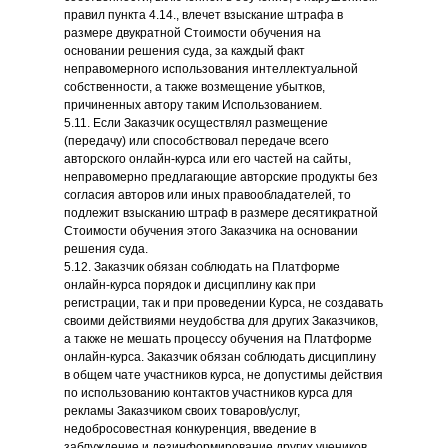
правил пункта 4.14., влечет взыскание штрафа в
размере двукратной Стоимости обучения на
основании решения суда, за каждый факт
неправомерного использования интеллектуальной
собственности, а также возмещение убытков,
причиненных автору таким Использованием.
5.11. Если Заказчик осуществлял размещение
(передачу) или способствовал передаче всего
авторского онлайн-курса или его частей на сайты,
неправомерно предлагающие авторские продукты без
согласия авторов или иных правообладателей, то
подлежит взысканию штраф в размере десятикратной
Стоимости обучения этого Заказчика на основании
решения суда.
5.12. Заказчик обязан соблюдать на Платформе
онлайн-курса порядок и дисциплину как при
регистрации, так и при проведении Курса, не создавать
своими действиями неудобства для других Заказчиков,
а также не мешать процессу обучения на Платформе
онлайн-курса. Заказчик обязан соблюдать дисциплину
в общем чате участников курса, не допустимы действия
по использованию контактов участников курса для
рекламы Заказчиком своих товаров/услуг,
недобросовестная конкуренция, введение в
заблуждение и дезинформирование других учеников